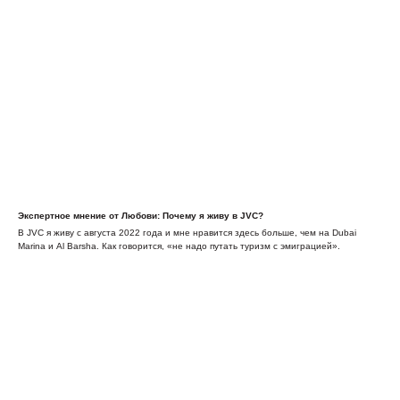
Экспертное мнение от Любови: Почему я живу в JVC?
В JVC я живу с августа 2022 года и мне нравится здесь больше, чем на Dubai
Marina и Al Barsha. Как говорится, «не надо путать туризм с эмиграцией».