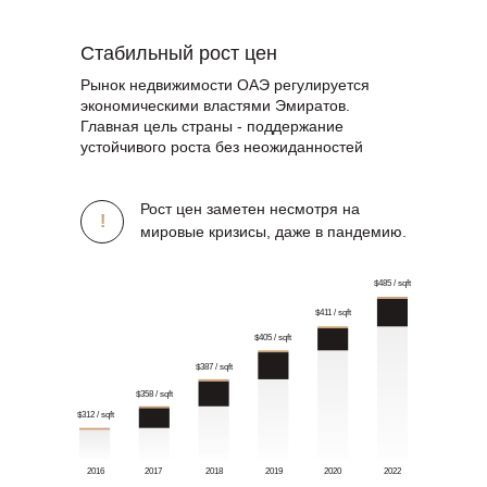
Стабильный рост цен
Рынок недвижимости ОАЭ регулируется
экономическими властями Эмиратов.
Главная цель страны - поддержание
устойчивого роста без неожиданностей
Рост цен заметен несмотря на
!
мировые кризисы, даже в пандемию.
$485 / sqft
$411 / sqft
$405 / sqft
$387 / sqft
$358 / sqft
$312 / sqft
2016
2017
2018
2019
2020
2022