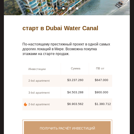
старт в Dubai Water Canal
По-настоящему престижный проект в одной самых
дорогих локаций в Мире. Возможна покупка
этажами на старте продаж.
Сумма
ПВ от
Инвестиции
$3.237.260
$647.000
2-bd apartment
$4.503.288
$900.000
3-bd apartment
$6.903.562
$1.380.712
2-bd apartment
ПОЛУЧИТЬ РАСЧЁТ ИНВЕСТИЦИЙ