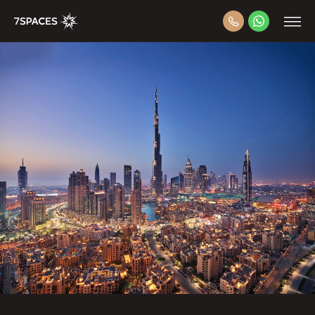
Топовый застройщик в оаэ
Damac properties