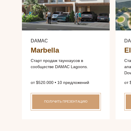
DAMAC
D
Marbella
E
Старт продаж таунхаусов в
Ста
сообществе DAMAC Lagoons.
апа
Dow
от $520.000 • 10 предложений
от 
ПОЛУЧИТЬ ПРЕЗЕНТАЦИЮ