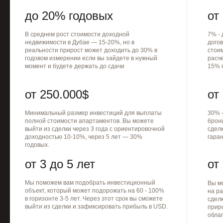
до 20% годовых
от
В среднем рост стоимости доходной
7% - 
недвижимости в Дубае — 15-20%, но в
догов
реальности прирост может доходить до 30% в
стои
годовом измерении если вы зайдете в нужный
расч
момент и будете держать до сдачи
15% 
от 250.000$
от
Минимальный размер инвестиций для выплаты
30% 
полной стоимости апартаментов. Вы можете
брон
выйти из сделки через 3 года с ориентировочной
сделк
доходностью 10-10%, через 5 лет — 30%
гара
годовых.
от 3 до 5 лет
от
Мы поможем вам подобрать инвестиционный
Вы м
объект, который может подорожать на 60 - 100%
на ра
в горизонте 3-5 лет. Через этот срок вы сможете
сделк
выйти из сделки и зафиксировать прибыль в USD.
приро
облаг