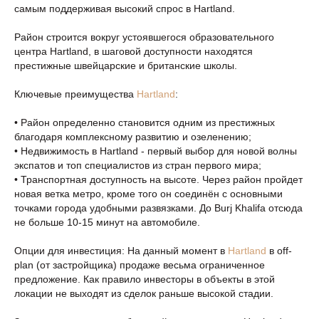
самым поддерживая высокий спрос в Hartland.
Район строится вокруг устоявшегося образовательного
центра Hartland, в шаговой доступности находятся
престижные швейцарские и британские школы.
Ключевые преимущества
Hartland
:
• Район определенно становится одним из престижных
благодаря комплексному развитию и озеленению;
• Недвижимость в Hartland - первый выбор для новой волны
экспатов и топ специалистов из стран первого мира;
• Транспортная доступность на высоте. Через район пройдет
новая ветка метро, кроме того он соединён с основными
точками города удобными развязками. До Burj Khalifa отсюда
не больше 10-15 минут на автомобиле.
Опции для инвестиция: На данный момент в
Hartland
в off-
plan (от застройщика) продаже весьма ограниченное
предложение. Как правило инвесторы в объекты в этой
локации не выходят из сделок раньше высокой стадии.