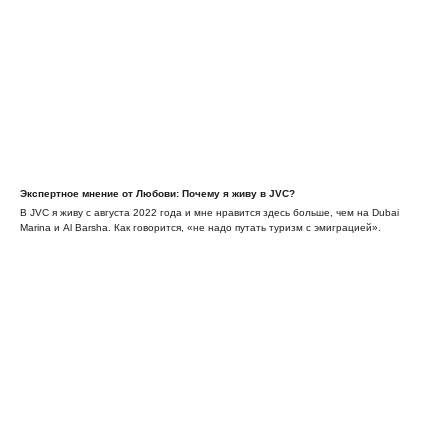
Экспертное мнение от Любови: Почему я живу в JVC?
В JVC я живу с августа 2022 года и мне нравится здесь больше, чем на Dubai
Marina и Al Barsha. Как говорится, «не надо путать туризм с эмиграцией».