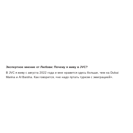
Экспертное мнение от Любови: Почему я живу в JVC?
В JVC я живу с августа 2022 года и мне нравится здесь больше, чем на Dubai
Marina и Al Barsha. Как говорится, «не надо путать туризм с эмиграцией».