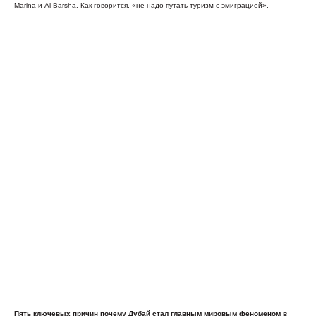
Marina и Al Barsha. Как говорится, «не надо путать туризм с эмиграцией».
Пять ключевых причин почему Дубай стал главным мировым феноменом в