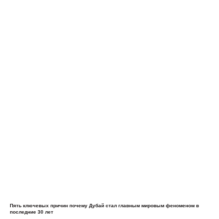
Пять ключевых причин почему Дубай стал главным мировым феноменом в
последние 30 лет