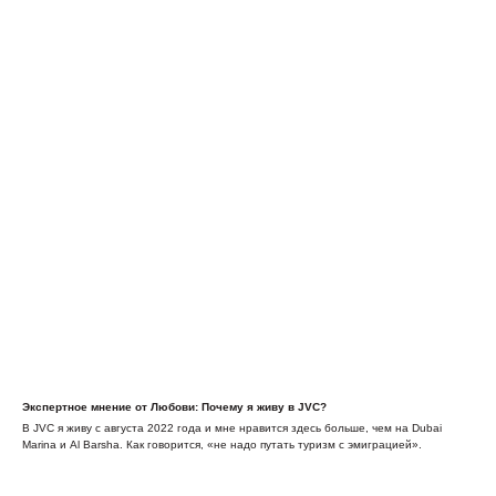
Экспертное мнение от Любови: Почему я живу в JVC?
В JVC я живу с августа 2022 года и мне нравится здесь больше, чем на Dubai
Marina и Al Barsha. Как говорится, «не надо путать туризм с эмиграцией».