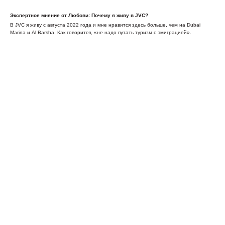
Экспертное мнение от Любови: Почему я живу в JVC?
В JVC я живу с августа 2022 года и мне нравится здесь больше, чем на Dubai
Marina и Al Barsha. Как говорится, «не надо путать туризм с эмиграцией».