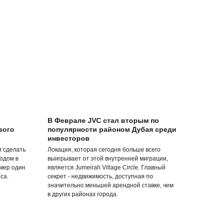
В Феврале JVC стал вторым по
вого
популярности районом Дубая среди
инвесторов
и сделать
Локация, которая сегодня больше всего
одом в
выигрывает от этой внутренней миграции,
мер один
является Jumeirah Village Circle. Главный
са.
секрет - недвижимость, доступная по
значительно меньшей арендной ставке, чем
в других районах города.