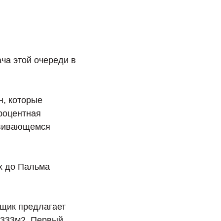
дача этой очереди в
н, которые
роцентная
азвивающемся
ах до Пальма
йщик предлагает
 333м2. Первый