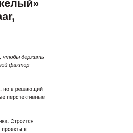
яжелый»
ar,
, чтобы держать
евой фактор
о, но в решающий
мые перспективные
ика. Строится
т проекты в