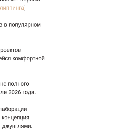
липпинга
]
ов в популярном
проектов
шейся комфортной
онс полного
але 2026 года.
ллаборации
а концепция
и джунглями.