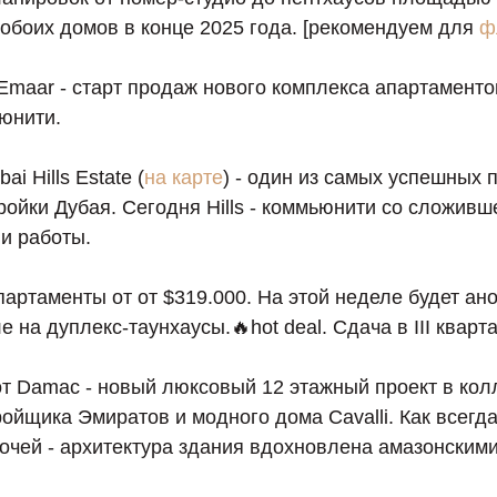
 обоих домов в конце 2025 года. [рекомендуем для
ф
Emaar - старт продаж нового комплекса апартамент
юнити.
i Hills Estate (
на карте
) - один из самых успешных 
ройки Дубая. Сегодня Hills - коммьюнити со сложив
и работы.
партаменты от от $319.000. На этой неделе будет ан
е на дуплекс-таунхаусы.🔥hot deal. Сдача в III кварт
т Damac - новый люксовый 12 этажный проект в ко
ойщика Эмиратов и модного дома Cavalli. Как всегд
очей - архитектура здания вдохновлена амазонским