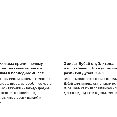
лючевых причин почему
Эмират Дубай опубликовал
стал главным мировым
масштабный «План устойчи
ом в последние 30 лет
развития Дубая 2040»
енном мире мегаполис на берегах
Власти мегаполиса всерьез решил
ого залива занял особенное место.
Дубай самым привлекательным гор
йчас - важнейший международный
мире. Цель стать направлением но
итяжения специалистов,
для жизни, отдыха и ведения бизне
ов, инвесторов и их идей и
.