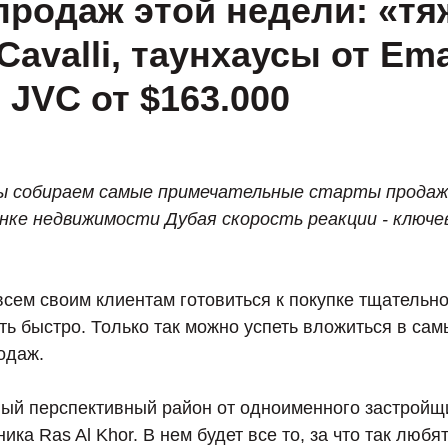
продаж этой недели: «т
Cavalli, таунхаусы от Ema
 JVC от $163.000
ы собираем самые примечательные старты продаж
рынке недвижимости Дубая скорость реакции - ключ
сем своим клиентам готовиться к покупке тщательн
ть быстро. Только так можно успеть вложиться в са
одаж.
вый перспективный район от одноименного застройщ
ика Ras Al Khor. В нем будет все то, за что так любя