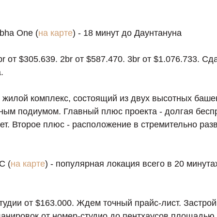
bha One (
на карте
) - 18 минут до Даунтануна
r от $305.639. 2br от $587.470. 3br от $1.076.733. С
.
 жилой комплекс, состоящий из двух высотных баше
ным подиумом. Главный плюс проекта - долгая бесп
лет. Второе плюс - расположение в стремительно р
C (
на карте
) - популярная локация всего в 20 минут
тудии от $163.000. Ждем точный прайс-лист. Застро
анировок от номер-студио до пентхаусов площадью