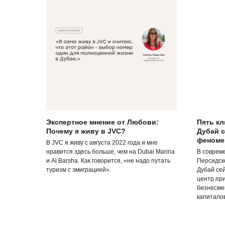
Экспертное мнение от Любови:
Пять к
Почему я живу в JVC?
Дубай 
феномен
В JVC я живу с августа 2022 года и мне
нравится здесь больше, чем на Dubai Marina
В соврем
и Al Barsha. Как говорится, «не надо путать
Персидск
туризм с эмиграцией».
Дубай се
центр пр
бизнесмен
капиталов