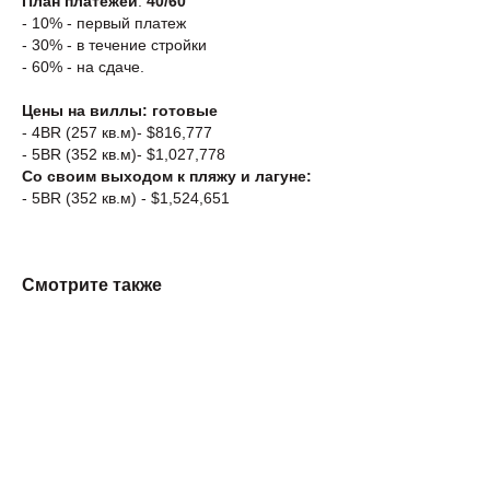
План платежей
:
40/60
- 10% - первый платеж
- 30% - в течение стройки
- 60% - на сдаче.
Цены на виллы: готовые
- 4BR (257 кв.м)- $816,777
- 5BR (352 кв.м)- $1,027,778
Со своим выходом к пляжу и лагуне:
- 5BR (352 кв.м) - $1,524,651
Смотрите также