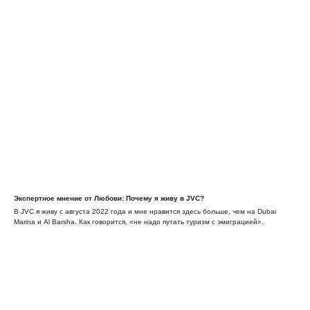
Экспертное мнение от Любови: Почему я живу в JVC?
В JVC я живу с августа 2022 года и мне нравится здесь больше, чем на Dubai
Marina и Al Barsha. Как говорится, «не надо путать туризм с эмиграцией».