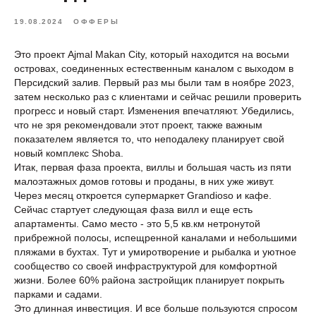
19.08.2024
ОФФЕРЫ
Это проект Ajmal Makan City, который находится на восьми
островах, соединенных естественным каналом с выходом в
Персидский залив. Первый раз мы были там в ноябре 2023,
затем несколько раз с клиентами и сейчас решили проверить
прогресс и новый старт. Изменения впечатляют. Убедились,
что не зря рекомендовали этот проект, также важным
показателем является то, что неподалеку планирует свой
новый комплекс Shoba.
Итак, первая фаза проекта, виллы и большая часть из пяти
малоэтажных домов готовы и проданы, в них уже живут.
Через месяц откроется супермаркет Grandioso и кафе.
Сейчас стартует следующая фаза вилл и еще есть
апартаменты. Само место - это 5,5 кв.км нетронутой
прибрежной полосы, испещренной каналами и небольшими
пляжами в бухтах. Тут и умиротворение и рыбалка и уютное
сообщество со своей инфраструктурой для комфортной
жизни. Более 60% района застройщик планирует покрыть
парками и садами.
Это длинная инвестиция. И все больше пользуются спросом