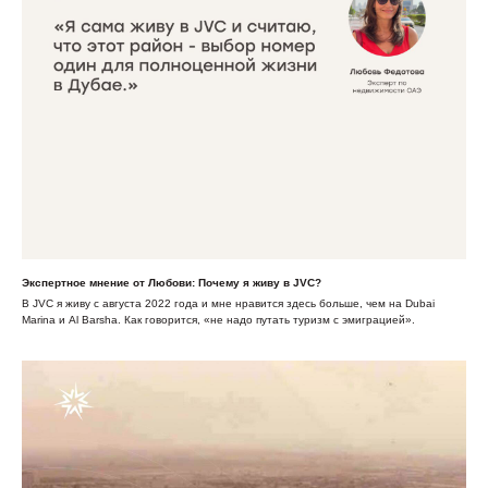
Экспертное мнение от Любови: Почему я живу в JVC?
В JVC я живу с августа 2022 года и мне нравится здесь больше, чем на Dubai
Marina и Al Barsha. Как говорится, «не надо путать туризм с эмиграцией».