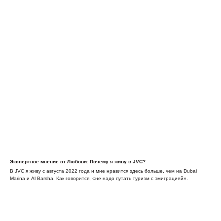
Экспертное мнение от Любови: Почему я живу в JVC?
В JVC я живу с августа 2022 года и мне нравится здесь больше, чем на Dubai
Marina и Al Barsha. Как говорится, «не надо путать туризм с эмиграцией».