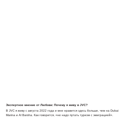
Экспертное мнение от Любови: Почему я живу в JVC?
В JVC я живу с августа 2022 года и мне нравится здесь больше, чем на Dubai
Marina и Al Barsha. Как говорится, «не надо путать туризм с эмиграцией».