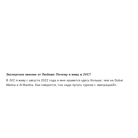
Экспертное мнение от Любови: Почему я живу в JVC?
В JVC я живу с августа 2022 года и мне нравится здесь больше, чем на Dubai
Marina и Al Barsha. Как говорится, «не надо путать туризм с эмиграцией».