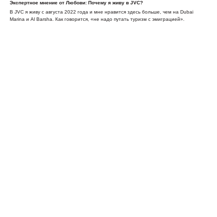
Экспертное мнение от Любови: Почему я живу в JVC?
В JVC я живу с августа 2022 года и мне нравится здесь больше, чем на Dubai
Marina и Al Barsha. Как говорится, «не надо путать туризм с эмиграцией».