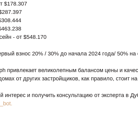
от $178.307
 $287.397
$308.444
$463.238
ссейн - от $548.170
рвый взнос 20% / 30% до начала 2024 года/ 50% на 
aph привлекает великолепным балансом цены и каче
домах от других застройщиков, как правило, стоит н
й интерес и получить консультацию от эксперта в Д
_bot.