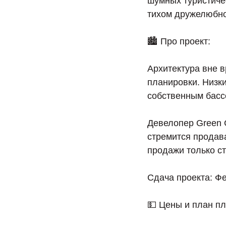
шумных туристиче
тихом дружелюбно
🏙 Про проект:
Архитектура вне 
планировки. Низк
собственным басс
Девелопер Green 
стремится продава
продажи только с
Сдача проекта: Ф
💵 Цены и план п