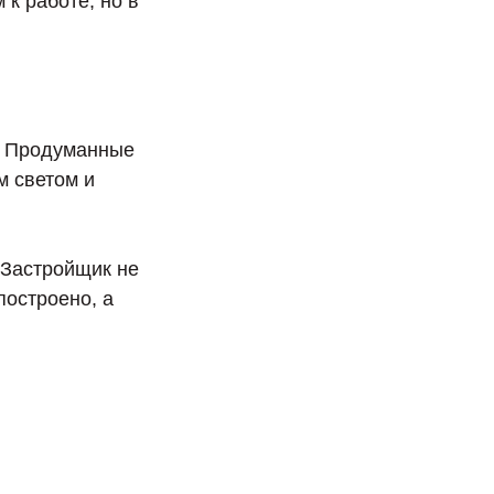
к работе, но в
. Продуманные
м светом и
 Застройщик не
построено, а