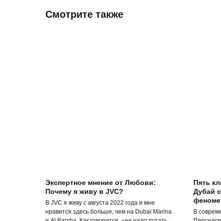
Смотрите также
Экспертное мнение от Любови:
Пять к
Почему я живу в JVC?
Дубай 
феномен
В JVC я живу с августа 2022 года и мне
нравится здесь больше, чем на Dubai Marina
В соврем
и Al Barsha. Как говорится, «не надо путать
Персидск