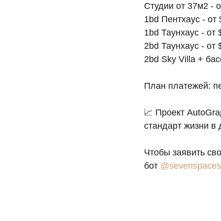
Студии от 37м2 - 
1bd Пентхаус - от
1bd Таунхаус - от 
2bd Таунхаус - от 
2bd Sky Villa + ба
План платежей: пе
📈 Проект AutoGr
стандарт жизни в 
Чтобы заявить сво
бот
@sevenspaces