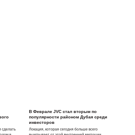
В Феврале JVC стал вторым по
вого
популярности районом Дубая среди
инвесторов
и сделать
Локация, которая сегодня больше всего
одом в
выигрывает от этой внутренней миграции,