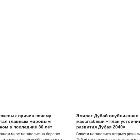
лючевых причин почему
Эмират Дубай опубликовал
стал главным мировым
масштабный «План устойчи
ом в последние 30 лет
развития Дубая 2040»
енном мире мегаполис на берегах
Власти мегаполиса всерьез решил
ого залива занял особенное место.
Дубай самым привлекательным гор