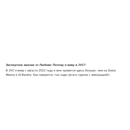
Экспертное мнение от Любови: Почему я живу в JVC?
В JVC я живу с августа 2022 года и мне нравится здесь больше, чем на Dubai
Marina и Al Barsha. Как говорится, «не надо путать туризм с эмиграцией».