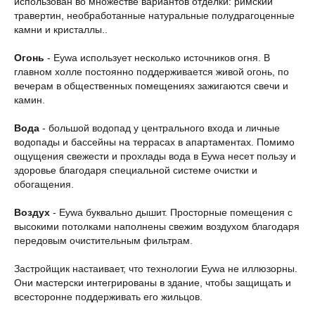
использован во множестве вариантов отделки: римский
травертин, необработанные натуральные полудрагоценные
камни и кристаллы..
Огонь
- Eywa использует несколько источников огня. В
главном холле постоянно поддерживается живой огонь, по
вечерам в общественных помещениях зажигаются свечи и
камин.
Вода
- большой водопад у центрального входа и личные
водопады и бассейны на террасах в апартаментах. Помимо
ощущения свежести и прохлады вода в Eywa несет пользу и
здоровье благодаря специальной системе очистки и
обогащения.
Воздух
- Eywa буквально дышит. Просторные помещения с
высокими потолками наполнены свежим воздухом благодаря
передовым очистительным фильтрам.
Застройщик настаивает, что технологии Eywa не иллюзорны.
Они мастерски интегрированы в здание, чтобы защищать и
всесторонне поддерживать его жильцов.