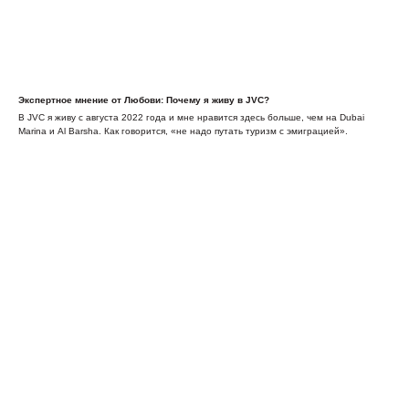
Экспертное мнение от Любови: Почему я живу в JVC?
В JVC я живу с августа 2022 года и мне нравится здесь больше, чем на Dubai
Marina и Al Barsha. Как говорится, «не надо путать туризм с эмиграцией».