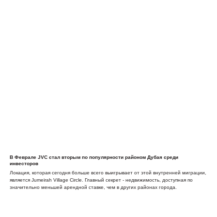
В Феврале JVC стал вторым по популярности районом Дубая среди
инвесторов
Локация, которая сегодня больше всего выигрывает от этой внутренней миграции,
является Jumeirah Village Circle. Главный секрет - недвижимость, доступная по
значительно меньшей арендной ставке, чем в других районах города.