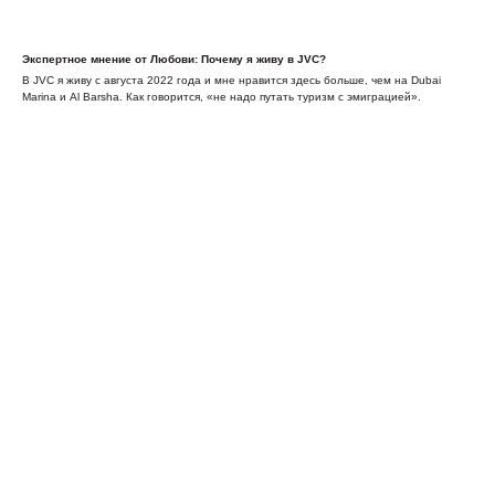
Экспертное мнение от Любови: Почему я живу в JVC?
В JVC я живу с августа 2022 года и мне нравится здесь больше, чем на Dubai
Marina и Al Barsha. Как говорится, «не надо путать туризм с эмиграцией».