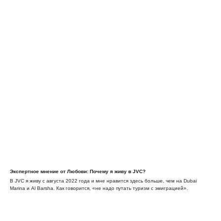
Экспертное мнение от Любови: Почему я живу в JVC?
В JVC я живу с августа 2022 года и мне нравится здесь больше, чем на Dubai
Marina и Al Barsha. Как говорится, «не надо путать туризм с эмиграцией».