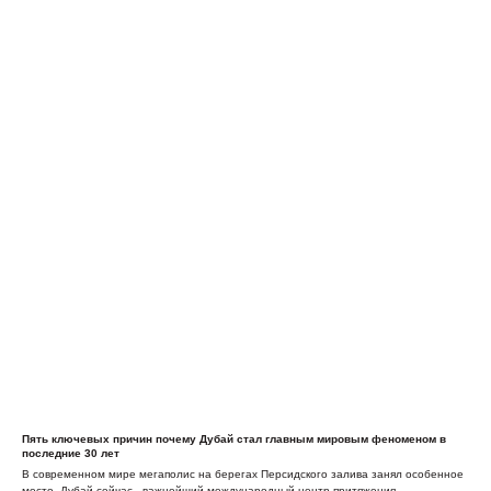
Пять ключевых причин почему Дубай стал главным мировым феноменом в
последние 30 лет
В современном мире мегаполис на берегах Персидского залива занял особенное
место. Дубай сейчас - важнейший международный центр притяжения