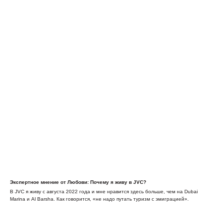
Экспертное мнение от Любови: Почему я живу в JVC?
В JVC я живу с августа 2022 года и мне нравится здесь больше, чем на Dubai
Marina и Al Barsha. Как говорится, «не надо путать туризм с эмиграцией».