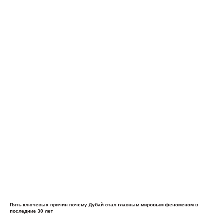
Пять ключевых причин почему Дубай стал главным мировым феноменом в
последние 30 лет