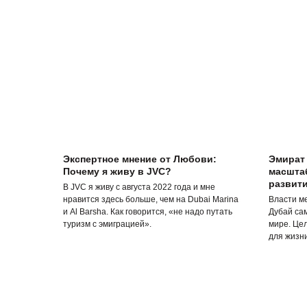
Экспертное мнение от Любови:
Эмират
Почему я живу в JVC?
масшта
развити
В JVC я живу с августа 2022 года и мне
нравится здесь больше, чем на Dubai Marina
Власти м
и Al Barsha. Как говорится, «не надо путать
Дубай са
туризм с эмиграцией».
мире. Це
для жизни