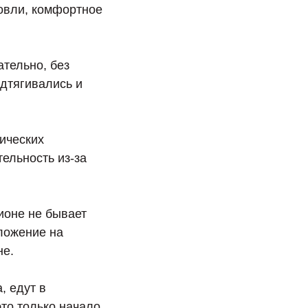
говли, комфортное
ательно, без
одтягивались и
ических
тельность из-за
гионе не бывает
ложение на
не.
, едут в
то только начало.