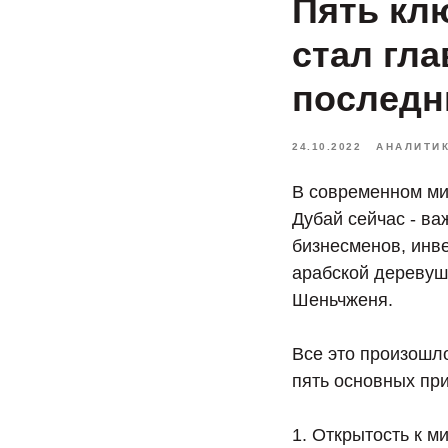
Пять кл
стал гл
последн
24.10.2022
АНАЛИТИ
В современном ми
Дубай сейчас - в
бизнесменов, инве
арабской деревуш
Шеньчженя.
Все это произошло
пять основных при
1. Открытость к м