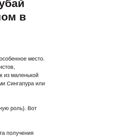
убай
ом в
особенное место.
истов,
к из маленькой
ми Сингапура или
ную роль). Вот
ота получения