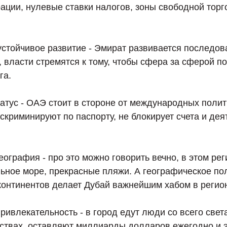
рации, нулевые ставки налогов, зоны свободной тор
устойчивое развитие - Эмират развивается последов
, власти стремятся к тому, чтобы сфера за сферой п
га.
атус - ОАЭ стоит в стороне от международных полит
скриминируют по паспорту, не блокирует счета и дея
География - про это можно говорить вечно, в этом ре
льное море, прекрасные пляжи. А географическое по
континентов делает Дубай важнейшим хабом в регио
привлекательность - в город едут люди со всего света
ствах, оставляют миллиарды долларов ежегодно и э