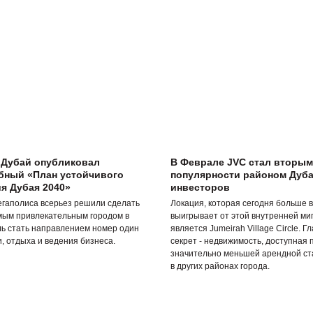
 Дубай опубликовал
В Феврале JVC стал вторым
бный «План устойчивого
популярности районом Дуба
я Дубая 2040»
инвесторов
егаполиса всерьез решили сделать
Локация, которая сегодня больше в
мым привлекательным городом в
выигрывает от этой внутренней ми
ль стать направлением номер один
является Jumeirah Village Circle. Г
, отдыха и ведения бизнеса.
секрет - недвижимость, доступная 
значительно меньшей арендной ста
в других районах города.