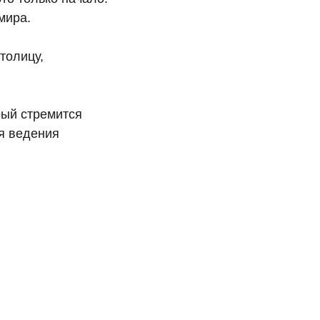
мира.
толицу,
рый стремится
я ведения