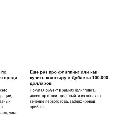
 по
Еще раз про флиппинг или как
я среди
купить квартиру в Дубае за 100.000
долларов
сего
Покупая объект в рамках флиппинга,
грации,
инвестор ставит цель выйти из актива в
лавный
течение первого года, зафиксировав
по
прибыль.
вке, чем