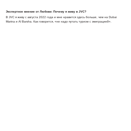
Экспертное мнение от Любови: Почему я живу в JVC?
В JVC я живу с августа 2022 года и мне нравится здесь больше, чем на Dubai
Marina и Al Barsha. Как говорится, «не надо путать туризм с эмиграцией».