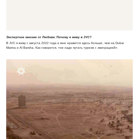
Экспертное мнение от Любови: Почему я живу в JVC?
В JVC я живу с августа 2022 года и мне нравится здесь больше, чем на Dubai
Marina и Al Barsha. Как говорится, «не надо путать туризм с эмиграцией».