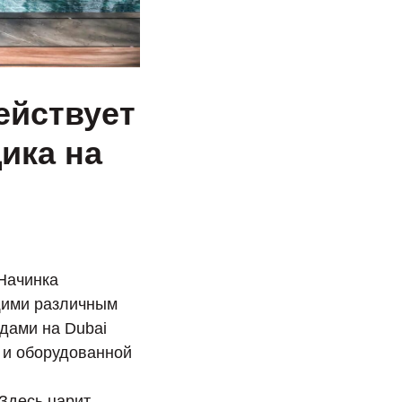
ействует
ика на
 Начинка
щими различным
дами на Dubai
 и оборудованной
Здесь царит