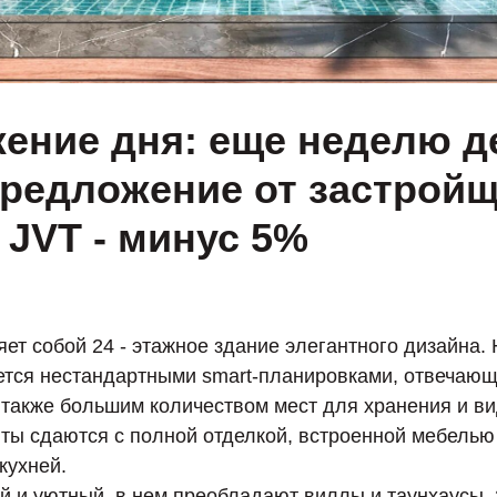
ение дня: еще неделю д
предложение от застройщ
 JVT - минус 5%
ет собой 24 - этажное здание элегантного дизайна.
ется нестандартными smart-планировками, отвечаю
 также большим количеством мест для хранения и ви
нты сдаются с полной отделкой, встроенной мебелью
кухней.
й и уютный, в нем преобладают виллы и таунхаусы. 