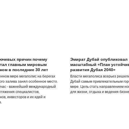
лючевых причин почему
Эмират Дубай опубликовал
стал главным мировым
масштабный «План устойчи
ом в последние 30 лет
развития Дубая 2040»
енном мире мегаполис на берегах
Власти мегаполиса всерьез решил
ого залива занял особенное место.
Дубай самым привлекательным гор
йчас - важнейший международный
мире. Цель стать направлением но
итяжения специалистов,
для жизни, отдыха и ведения бизне
ов, инвесторов и их идей и
.