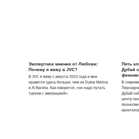
Экспертное мнение от Любови:
Пять к
Почему я живу в JVC?
Дубай 
феномен
В JVC я живу с августа 2022 года и мне
нравится здесь больше, чем на Dubai Marina
В соврем
и Al Barsha. Как говорится, «не надо путать
Персидск
туризм с эмиграцией».
Дубай се
центр пр
бизнесмен
капиталов