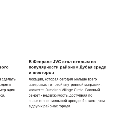
В Феврале JVC стал вторым по
вого
популярности районом Дубая среди
инвесторов
и сделать
Локация, которая сегодня больше всего
одом в
выигрывает от этой внутренней миграции,
мер один
является Jumeirah Village Circle. Главный
са.
секрет - недвижимость, доступная по
значительно меньшей арендной ставке, чем
в других районах города.