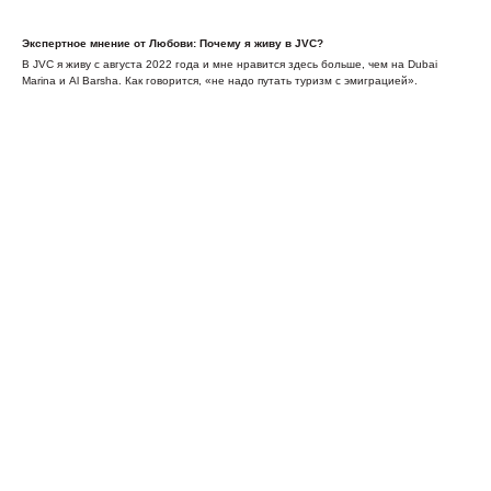
Экспертное мнение от Любови: Почему я живу в JVC?
В JVC я живу с августа 2022 года и мне нравится здесь больше, чем на Dubai
Marina и Al Barsha. Как говорится, «не надо путать туризм с эмиграцией».