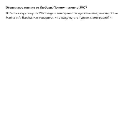
Экспертное мнение от Любови: Почему я живу в JVC?
В JVC я живу с августа 2022 года и мне нравится здесь больше, чем на Dubai
Marina и Al Barsha. Как говорится, «не надо путать туризм с эмиграцией».