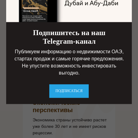
многими законными способами.
Подпишитесь на наш
Гарантированный доход
Telegram-канал
Публикуем информацию о недвижимости ОАЭ,
Каждый инвестор гарантированно
стартах продаж и самые горячие предложения.
получает от 7% годовых. Это
Не упустите возможность инвестировать
поддерживается ростом экономики.
выгодно.
ПОДПИСАТЬСЯ
Экономические
перспективы
Экономика страны устойчиво растет
уже более 30 лет и не имеет рисков
рецессии.