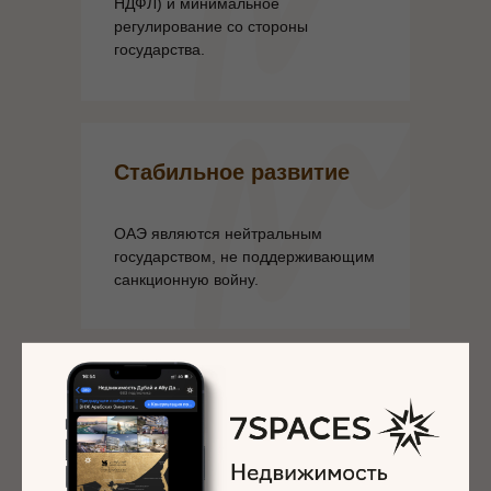
НДФЛ) и минимальное
регулирование со стороны
государства.
Стабильное развитие
ОАЭ являются нейтральным
государством, не поддерживающим
санкционную войну.
Легализация доходов
В ОАЭ вы можете превратить свои
деньги в легальный валютный доход