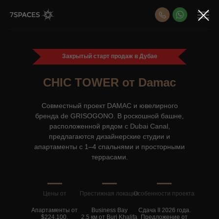
Закрытый старт продаж в Дубае
CHIC TOWER от Damac
Cовместный проект DAMAC и ювелирного
бренда de GRISOGONO. В роскошной башне,
расположенной рядом с Dubai Canal,
предлагаются дизайнерские студии и
апартаменты с 1–4 спальнями и просторными
террасами.
Цены от
Престижная локация
Особенности проекта
Апартаменты от
Business Bay
Сдача II 2026 года.
$224.100.
2.5 км от Burj Khalifa
Предложение от