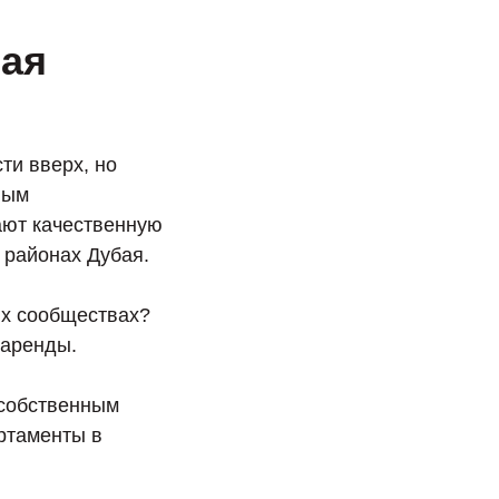
бая
ти вверх, но
ным
ают качественную
 районах Дубая.
ых сообществах?
 аренды.
 собственным
артаменты в