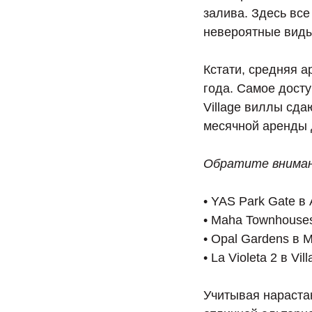
залива. Здесь вс
невероятные виды
Кстати, средняя а
года. Самое досту
Village виллы сда
месячной аренды 
Обратите внимани
• YAS Park Gate в
• Maha Townhouses
• Opal Gardens в 
• La Violeta 2 в Vi
Учитывая нараста