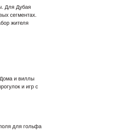
ы. Для Дубая
вых сегментах.
абор жителя
 Дома и виллы
рогулок и игр с
 поля для гольфа