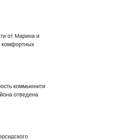
ти от Марина и
а комфортных
ность коммьюнити
айона отведена
ерсидского