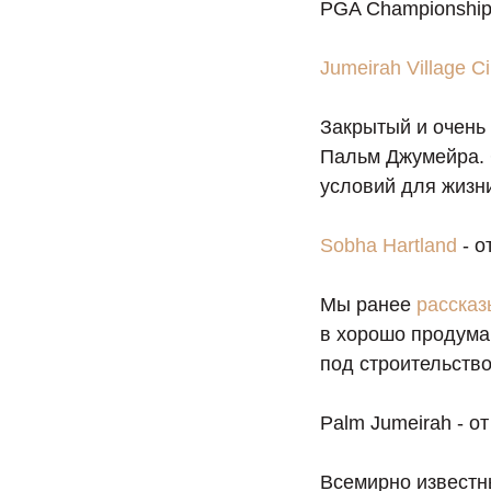
PGA Сhampionship
Jumeirah Village Ci
Закрытый и очень
Пальм Джумейра. 
условий для жизн
Sobha Hartland
- о
Мы ранее
расска
в хорошо продума
под строительств
Palm Jumeirah - от
Всемирно известн