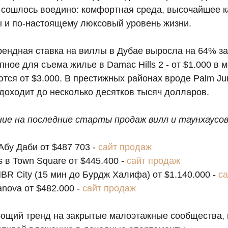
е сошлось воедино: комфортная среда, высочайшее к
 и по-настоящему люксовый уровень жизни.
рендная ставка на виллы в Дубае выросла на 64% за
пное для съема жилье в Damac Hills 2 - от $1.000 в м
ются от $3.000. В престижных районах вроде Palm Ju
доходит до несколько десятков тысяч долларов.
е на последние старты продаж вилл и таунхаусов
 Абу Даби от $487 703 -
сайт продаж
 в Town Square от $445.400 -
сайт продаж
MBR City (15 мин до Бурдж Халифа) от $1.140.000 -
с
llanova от $482.000 -
сайт продаж
ющий тренд на закрытые малоэтажные сообщества,